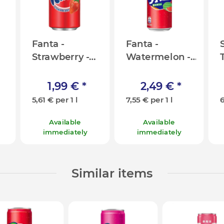
Fanta -
Fanta -
S
Strawberry -
Watermelon -
355ml [USA]
330ml [CN]
1,99 €
*
2,49 €
*
5,61 € per 1 l
7,55 € per 1 l
6
Available
Available
immediately
immediately
Similar items