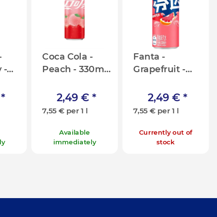
-
Coca Cola -
Fanta -
 -
Peach - 330ml
Grapefruit -
]
[CN]
330ml [CN]
€
*
2,49 €
*
2,49 €
*
7,55 € per 1 l
7,55 € per 1 l
Available
Currently out of
ly
immediately
stock