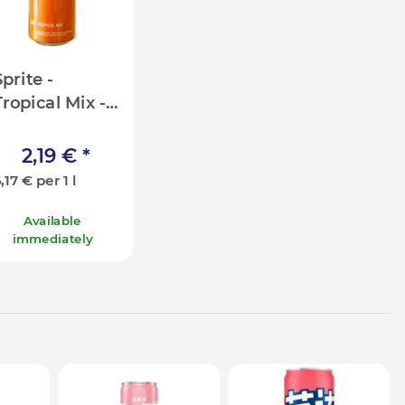
prite -
Tropical Mix -
355ml [USA]
2,19 €
*
,17 € per 1 l
Available
immediately