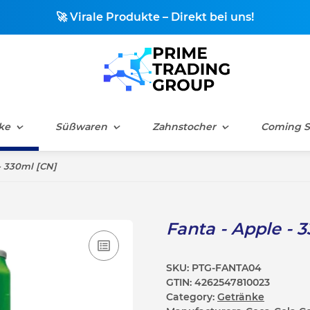
🚀 Virale Produkte – Direkt bei uns!
ke
Süßwaren
Zahnstocher
Coming 
- 330ml [CN]
Fanta - Apple - 
SKU:
PTG-FANTA04
GTIN:
4262547810023
Category:
Getränke