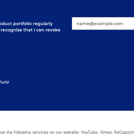
E-Mail*
duct portfolio regularly
 I recognise that I can revoke
hutz
sum
Law Notices
 use the following services on our website: YouTube, Vimeo, ReCaptch