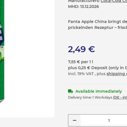
Manufacturers:
Coca-Cola 
MHD:
13.12.2026
Fanta Apple China bringt d
prickelnden Rezeptur – frisc
2,49 €
7,55 € per 1 l
plus 0,25 € Deposit (only in 
incl. 19% VAT , plus
shipping 
Available immediately
Delivery time:
1 Workdays
(DE - in