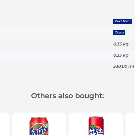
24x330ml
China
0,35 kg
0,33
kg
330,00 ml
Others also bought: