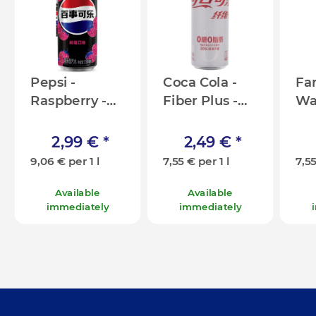
Pepsi -
Coca Cola -
Fan
Raspberry -
Fiber Plus -
Wa
Zero - 330ml
Sugar Free -
33
[CN]
330ml [CN]
2,99 €
*
2,49 €
*
9,06 € per 1 l
7,55 € per 1 l
7,55
Available
Available
immediately
immediately