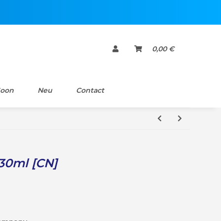
0,00 €
Soon
Neu
Contact
330ml [CN]