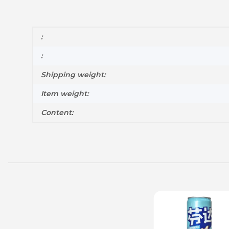
Item information
Value
:
:
Shipping weight:
Item weight:
Content: