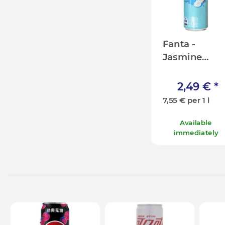
Fanta -
Jasmine
Peach Asia -
330ml [CN]
2,49 €
*
7,55 € per 1 l
Available
immediately