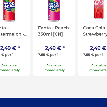
ta -
Fanta - Peach -
Coca Cola 
termelon -
330ml [CN]
Strawberry
0ml [CN]
330ml [CN
2,49 €
*
2,49 €
*
2,49 
 € per 1 l
7,55 € per 1 l
7,55 € per 1 l
Available
Available
Available
immediately
immediately
immediate