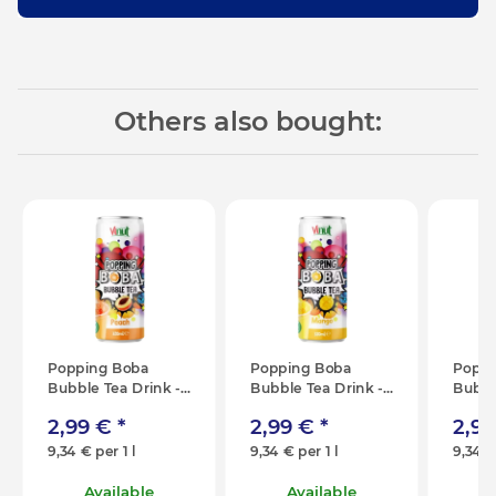
Others also bought:
Popping Boba
Popping Boba
Poppi
Bubble Tea Drink -
Bubble Tea Drink -
Bubbl
Peach - 320ml
Mango - 320ml
Lyche
2,99 €
*
2,99 €
*
2,9
9,34 € per 1 l
9,34 € per 1 l
9,34 €
Available
Available