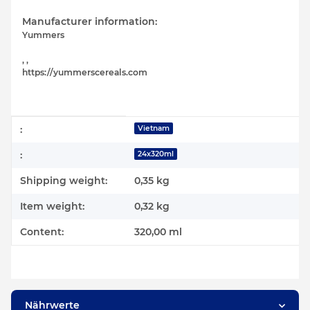
Manufacturer information:
Yummers
, ,
https://yummerscereals.com
Item information
Value
:
Vietnam
:
24x320ml
Shipping weight:
0,35 kg
Item weight:
0,32
kg
Content:
320,00 ml
Nährwerte