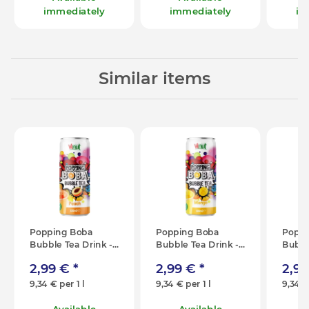
immediately
immediately
im
Similar items
Popping Boba
Popping Boba
Poppi
Bubble Tea Drink -
Bubble Tea Drink -
Bubbl
Peach - 320ml
Mango - 320ml
Lyche
2,99 €
*
2,99 €
*
2,9
9,34 € per 1 l
9,34 € per 1 l
9,34 €