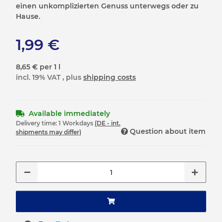
einen unkomplizierten Genuss unterwegs oder zu
Hause.
1,99 €
8,65 € per 1 l
incl. 19% VAT , plus
shipping costs
Available immediately
Delivery time:
1 Workdays
(DE - int.
Question about item
shipments may differ)
Loading...