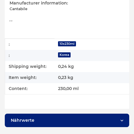
Manufacturer information:
Cantabile
, ,
Item information
Value
:
10x230ml
:
Korea
Shipping weight:
0,24 kg
Item weight:
0,23
kg
Content:
230,00 ml
Nährwerte