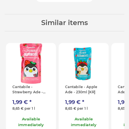
Similar items
Cantabile -
Cantabile - Apple
Canta
Strawberry Ade -
Ade - 230ml [KR]
Ade -
230ml [KR]
1,99 €
*
1,99 €
*
1,9
8,65 € per 1 l
8,65 € per 1 l
8,65 €
Available
Available
immediately
immediately
im