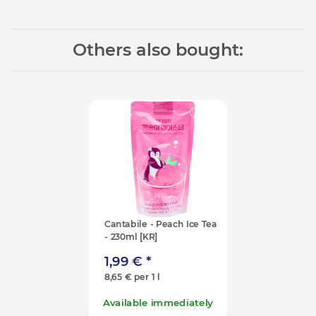
Others also bought:
Cantabile - Peach Ice Tea
- 230ml [KR]
1,99 €
*
8,65 € per 1 l
Available immediately