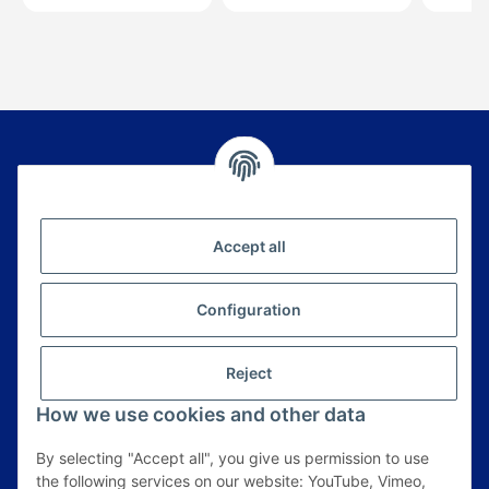
Newsletter Subscribe
Please email me the latest information on your
Accept all
product portfolio regularly and in accordance with
your data
privacy notice
. I recognise that I can
revoke my permission to receive said emails at any
Configuration
time.
E-Mail*
Reject
Anmelden
How we use cookies and other data
By selecting "Accept all", you give us permission to use
Information
the following services on our website: YouTube, Vimeo,