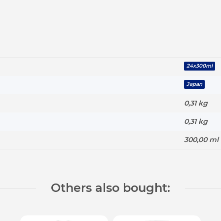
24x300ml
Japan
0,31 kg
0,31
kg
300,00 ml
Others also bought: