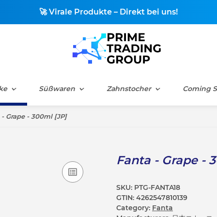
🚀 Virale Produkte – Direkt bei uns!
ke
Süßwaren
Zahnstocher
Coming 
 - Grape - 300ml [JP]
Fanta - Grape - 
SKU:
PTG-FANTA18
GTIN:
4262547810139
Category:
Fanta