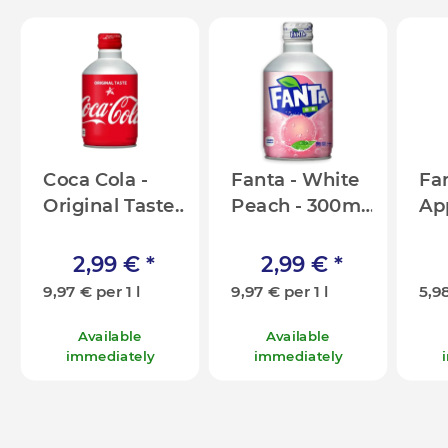
Coca Cola -
Fanta - White
Fa
Original Taste
Peach - 300ml
Ap
- 300ml [JP]
[JP]
[JP
2,99 €
*
2,99 €
*
9,97 € per 1 l
9,97 € per 1 l
5,98
Available
Available
immediately
immediately