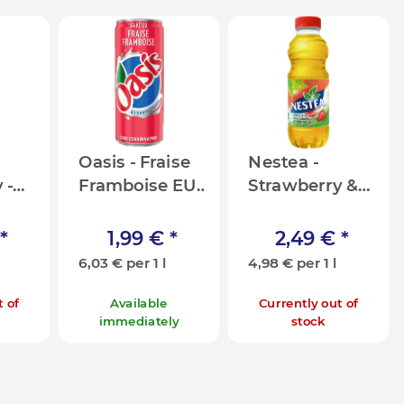
Oasis - Fraise
Nestea -
 -
Framboise EU
Strawberry &
]
- 330ml [FR]
Aloe Vera
Green Tea -
*
1,99 €
*
2,49 €
*
500ml [SK/CZ]
6,03 € per 1 l
4,98 € per 1 l
t of
Available
Currently out of
immediately
stock