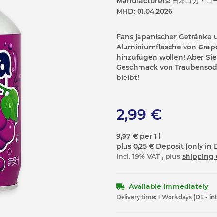
Manufacturers:
日本コカ・コ
MHD:
01.04.2026
Fans japanischer Getränke 
Aluminiumflasche von Grape
hinzufügen wollen! Aber Si
Geschmack von Traubensoda 
bleibt!
2,99 €
9,97 € per 1 l
plus 0,25 € Deposit (only in 
incl. 19% VAT , plus
shipping 
Available immediately
Delivery time:
1 Workdays
(DE - in