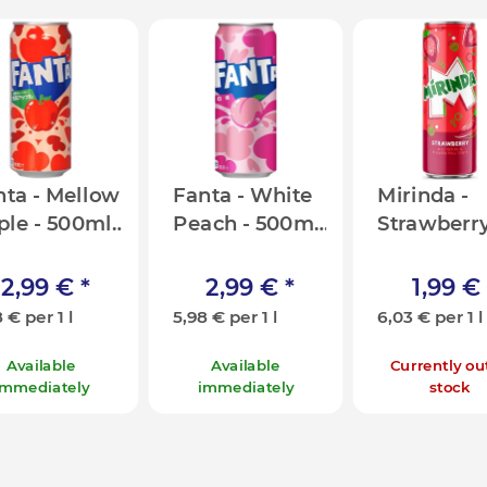
nta - Mellow
Fanta - White
Mirinda -
ple - 500ml
Peach - 500ml
Strawberry
]
[JP]
330ml [FR
2,99 €
*
2,99 €
*
1,99 €
 € per 1 l
5,98 € per 1 l
6,03 € per 1 l
Available
Available
Currently ou
immediately
immediately
stock