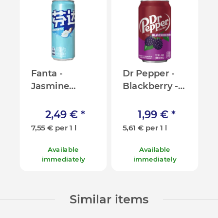
Fanta -
Dr Pepper -
Jasmine
Blackberry -
Peach Asia -
355ml [USA]
330ml [CN]
2,49 €
*
1,99 €
*
7,55 € per 1 l
5,61 € per 1 l
Available
Available
immediately
immediately
Similar items