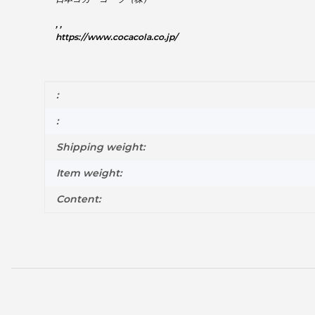
, ,
https://www.cocacola.co.jp/
Item information
Value
:
:
Shipping weight:
Item weight:
Content: