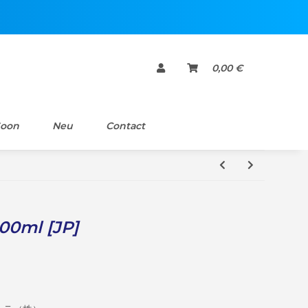
0,00 €
Soon
Neu
Contact
300ml [JP]