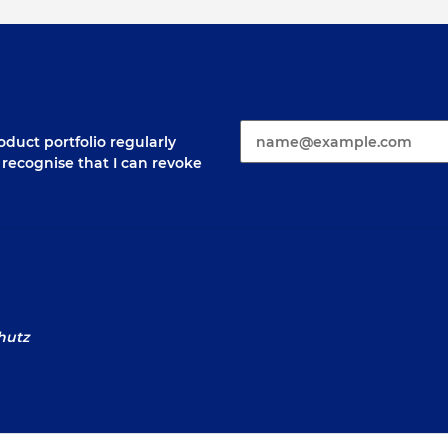
E-Mail*
duct portfolio regularly
 I recognise that I can revoke
hutz
sum