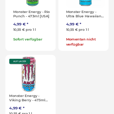
Monster Energy - Rio
Monster Energy -
Punch - 473ml [USA]
Ultra Blue Hawaiian
Zero Sugar - 473ml
4,99 €
*
4,99 €
*
[USA]
10,55 € pro 1 l
10,55 € pro 1 l
Sofort verfügbar
Momentan nicht
verfügbar
AUF LAGER
Monster Energy -
Viking Berry - 473ml
[USA]
4,99 €
*
10,55 € pro 1 l