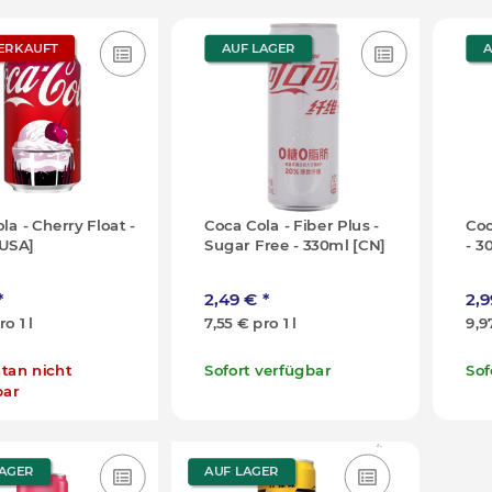
ERKAUFT
AUF LAGER
A
la - Cherry Float -
Coca Cola - Fiber Plus -
Coc
[USA]
Sugar Free - 330ml [CN]
- 3
*
2,49 €
*
2,
ro 1 l
7,55 € pro 1 l
9,9
an nicht
Sofort verfügbar
Sof
bar
LAGER
AUF LAGER