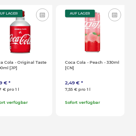
UF LAGER
AUF LAGER
a Cola - Original Taste
Coca Cola - Peach - 330ml
00ml [JP]
[CN]
99 €
*
2,49 €
*
7 € pro 1 l
7,55 € pro 1 l
ort verfügbar
Sofort verfügbar