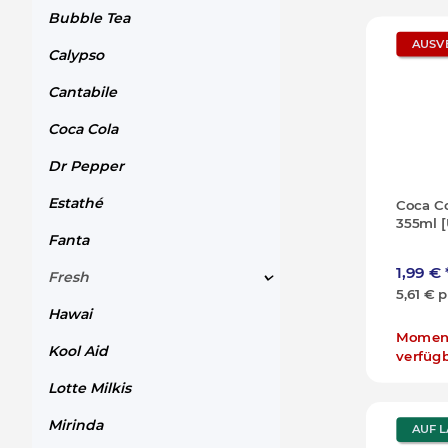
Bubble Tea
AUSV
Calypso
Cantabile
Coca Cola
Dr Pepper
Estathé
Coca Co
355ml 
Fanta
1,99 €
Fresh
5,61 € p
Hawai
Moment
Kool Aid
verfüg
Lotte Milkis
Mirinda
AUF 