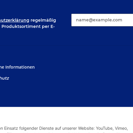
E-Mail*
utzerklärung
regelmäßig
m Produktsortiment per E-
che Informationen
hutz
sum
gesetzhinweise
den Einsatz folgender Dienste auf unserer Website: YouTube, Vimeo,
srecht