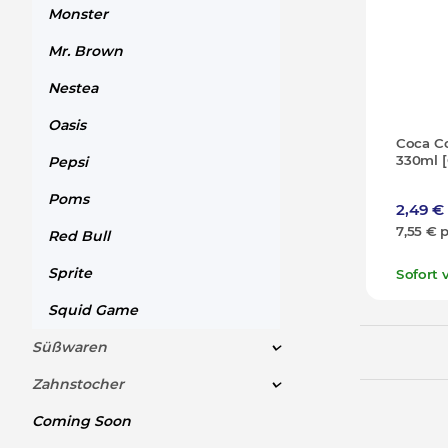
Monster
Mr. Brown
Nestea
Oasis
Coca Co
330ml 
Pepsi
Poms
2,49 
7,55 € p
Red Bull
Sprite
Sofort 
Squid Game
Süßwaren
Zahnstocher
Coming Soon