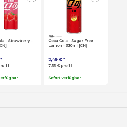
la - Strawberry -
Coca Cola - Sugar Free
[CN]
Lemon - 330ml [CN]
€
*
2,49 €
*
ro 1 l
7,55 € pro 1 l
verfügbar
Sofort verfügbar