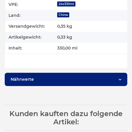
Produkteigenschaft
Wert
VPE:
24x330ml
Land:
China
Versandgewicht:
0,35 kg
Artikelgewicht:
0,33
kg
Inhalt:
330,00 ml
Nährwerte
Kunden kauften dazu folgende
Artikel: