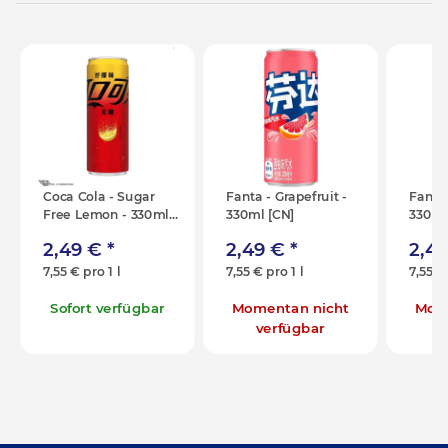
Coca Cola - Sugar
Fanta - Grapefruit -
Fanta 
Free Lemon - 330ml
330ml [CN]
330ml
[CN]
2,49 €
*
2,49 €
*
2,4
7,55 € pro 1 l
7,55 € pro 1 l
7,55 € 
Sofort verfügbar
Momentan nicht
Mom
verfügbar
v