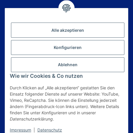
Newsletter Abonnieren
Alle akzeptieren
Bitte senden Sie mir entsprechend Ihrer
Datenschutzerklärung
regelmäßig und jederzeit
widerruflich Informationen zu Ihrem
Konfigurieren
Produktsortiment per E-Mail zu.
E-Mail*
Ablehnen
Anmelden
Wie wir Cookies & Co nutzen
Durch Klicken auf „Alle akzeptieren“ gestatten Sie den
Informationen
Einsatz folgender Dienste auf unserer Website: YouTube,
Vimeo, ReCaptcha. Sie können die Einstellung jederzeit
ändern (Fingerabdruck-Icon links unten). Weitere Details
Gesetzliche Informationen
finden Sie unter
Konfigurieren
und in unserer
Datenschutzerklärung
.
* Alle Preise inkl. gesetzlicher USt., zzgl.
Versand
Impressum
|
Datenschutz