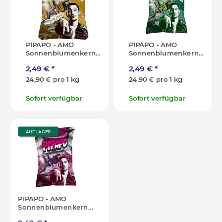
PIPAPO - AMO
PIPAPO - AMO
Sonnenblumenkerne
Sonnenblumenkerne
- Gold Edition - 100g
- Original - 100g [DE]
2,49 €
*
2,49 €
*
[DE]
24,90 € pro 1 kg
24,90 € pro 1 kg
Sofort verfügbar
Sofort verfügbar
AUF LAGER
PIPAPO - AMO
Sonnenblumenkerne
- Popcorn - 100g [DE]