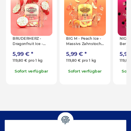
BRUDERHERZ -
BIG M - Peach Ice -
NIGHT
Dragonfruit Ice -
Massivs Zahnstocher
Berrym
Massivs Zahnstocher
- 50g (100x)
Massi
5,99 €
*
5,99 €
*
5,9
- 50g (100x)
- 50g 
119,80 € pro 1 kg
119,80 € pro 1 kg
119,80
Sofort verfügbar
Sofort verfügbar
Sofo