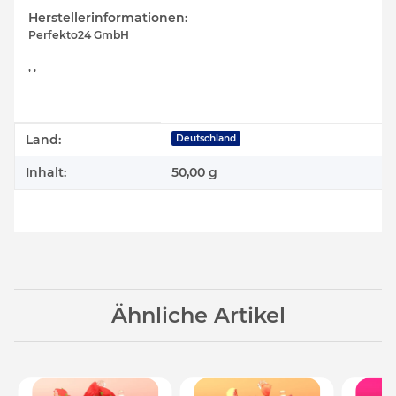
Herstellerinformationen:
Perfekto24 GmbH
, ,
Produkteigenschaft
Wert
Land:
Deutschland
Inhalt:
50,00 g
Ähnliche Artikel