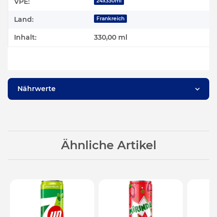
Produkteigenschaft
Wert
VPE:
24x330ml
Land:
Frankreich
Inhalt:
330,00 ml
Nährwerte
Ähnliche Artikel