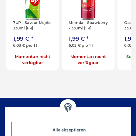
7UP - Saveur Mojito -
Mirinda - Strawberry
Oasis 
330ml [FR]
- 330ml [FR]
330ml
1,99 €
*
1,99 €
*
1,9
6,03 € pro 1 l
6,03 € pro 1 l
6,03 €
Momentan nicht
Momentan nicht
Sofo
verfügbar
verfügbar
Newsletter Abonnieren
Alle akzeptieren
Bitte senden Sie mir entsprechend Ihrer