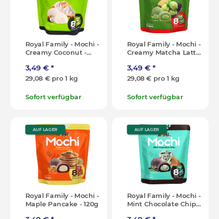
Royal Family - Mochi -
Royal Family - Mochi -
Creamy Coconut -
Creamy Matcha Latte
120g
- 120g
3,49 €
*
3,49 €
*
29,08 € pro 1 kg
29,08 € pro 1 kg
Sofort verfügbar
Sofort verfügbar
AUF LAGER
AUF LAGER
Royal Family - Mochi -
Royal Family - Mochi -
Maple Pancake - 120g
Mint Chocolate Chip -
120g