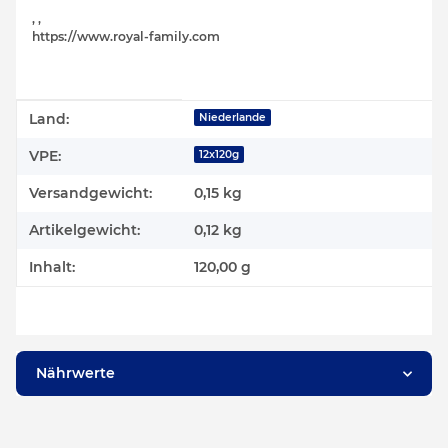
, ,
https://www.royal-family.com
Produkteigenschaft
Wert
Land:
Niederlande
VPE:
12x120g
Versandgewicht:
0,15 kg
Artikelgewicht:
0,12
kg
Inhalt:
120,00 g
Nährwerte