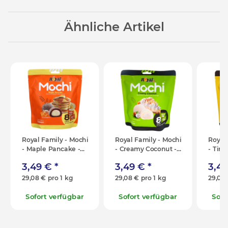
Ähnliche Artikel
Royal Family - Mochi
Royal Family - Mochi
Royal
- Maple Pancake -
- Creamy Coconut -
- Tira
120g
120g
120g
3,49 €
*
3,49 €
*
3,4
29,08 € pro 1 kg
29,08 € pro 1 kg
29,08 
Sofort verfügbar
Sofort verfügbar
Sofo