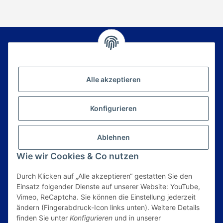
Newsletter Abonnieren
Alle akzeptieren
Bitte senden Sie mir entsprechend Ihrer
Datenschutzerklärung
regelmäßig und jederzeit
widerruflich Informationen zu Ihrem
Konfigurieren
Produktsortiment per E-Mail zu.
E-Mail*
Ablehnen
Anmelden
Wie wir Cookies & Co nutzen
Durch Klicken auf „Alle akzeptieren“ gestatten Sie den
Informationen
Einsatz folgender Dienste auf unserer Website: YouTube,
Vimeo, ReCaptcha. Sie können die Einstellung jederzeit
ändern (Fingerabdruck-Icon links unten). Weitere Details
Gesetzliche Informationen
finden Sie unter
Konfigurieren
und in unserer