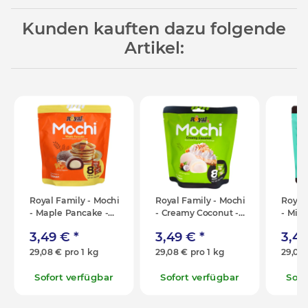
Kunden kauften dazu folgende
Artikel:
Royal Family - Mochi
Royal Family - Mochi
Royal
- Maple Pancake -
- Creamy Coconut -
- Min
120g
120g
Chip -
3,49 €
*
3,49 €
*
3,4
29,08 € pro 1 kg
29,08 € pro 1 kg
29,08 
Sofort verfügbar
Sofort verfügbar
Sofo