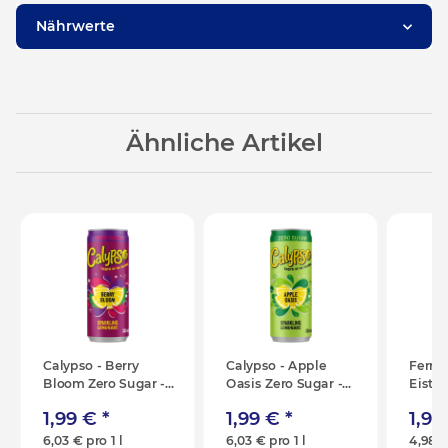
Nährwerte
Ähnliche Artikel
Calypso - Berry
Calypso - Apple
Ferrer
Bloom Zero Sugar -
Oasis Zero Sugar -
Eiste
330ml [IT]
330ml [IT]
400ml
1,99 €
*
1,99 €
*
1,9
6,03 € pro 1 l
6,03 € pro 1 l
4,98 €