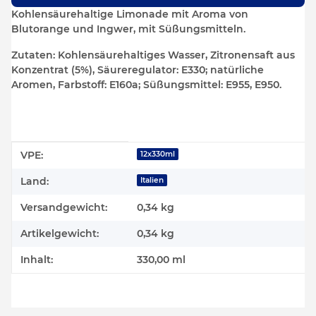
Kohlensäurehaltige Limonade mit Aroma von
Blutorange und Ingwer, mit Süßungsmitteln.
Zutaten:
Kohlensäurehaltiges Wasser, Zitronensaft aus
Konzentrat (5%), Säureregulator: E330; natürliche
Aromen, Farbstoff: E160a; Süßungsmittel: E955, E950.
Produkteigenschaft
Wert
VPE:
12x330ml
Land:
Italien
Versandgewicht:
0,34 kg
Artikelgewicht:
0,34
kg
Inhalt:
330,00 ml