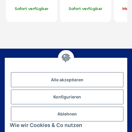
Sofort verfügbar
Sofort verfügbar
Mom
v
Newsletter Abonnieren
Alle akzeptieren
Bitte senden Sie mir entsprechend Ihrer
Datenschutzerklärung
regelmäßig und jederzeit
widerruflich Informationen zu Ihrem
Konfigurieren
Produktsortiment per E-Mail zu.
E-Mail*
Ablehnen
Anmelden
Wie wir Cookies & Co nutzen