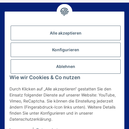
Newsletter Abonnieren
Alle akzeptieren
Bitte senden Sie mir entsprechend Ihrer
Datenschutzerklärung
regelmäßig und jederzeit
widerruflich Informationen zu Ihrem
Konfigurieren
Produktsortiment per E-Mail zu.
E-Mail*
Ablehnen
Anmelden
Wie wir Cookies & Co nutzen
Durch Klicken auf „Alle akzeptieren“ gestatten Sie den
Informationen
Einsatz folgender Dienste auf unserer Website: YouTube,
Vimeo, ReCaptcha. Sie können die Einstellung jederzeit
ändern (Fingerabdruck-Icon links unten). Weitere Details
Gesetzliche Informationen
finden Sie unter
Konfigurieren
und in unserer
Datenschutzerklärung
.
* Alle Preise inkl. gesetzlicher USt., zzgl.
Versand