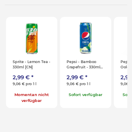
Sprite - Lemon Tea -
Pepsi - Bamboo
Pepsi
330ml [CN]
Grapefruit - 330ml
Oolon
[CN]
2,99 €
*
2,99 €
*
2,9
9,06 € pro 1 l
9,06 € pro 1 l
9,06 €
Momentan nicht
Sofort verfügbar
Sofo
verfügbar