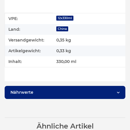
Produkteigenschaft
Wert
VPE:
12x330ml
Land:
China
Versandgewicht:
0,35 kg
Artikelgewicht:
0,33
kg
Inhalt:
330,00 ml
Nährwerte
Ähnliche Artikel