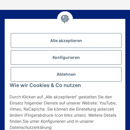
Newsletter Abonnieren
Alle akzeptieren
Bitte senden Sie mir entsprechend Ihrer
Datenschutzerklärung
regelmäßig und jederzeit
widerruflich Informationen zu Ihrem
Konfigurieren
Produktsortiment per E-Mail zu.
E-Mail*
Ablehnen
Anmelden
Wie wir Cookies & Co nutzen
Durch Klicken auf „Alle akzeptieren“ gestatten Sie den
Informationen
Einsatz folgender Dienste auf unserer Website: YouTube,
Vimeo, ReCaptcha. Sie können die Einstellung jederzeit
ändern (Fingerabdruck-Icon links unten). Weitere Details
Gesetzliche Informationen
finden Sie unter
Konfigurieren
und in unserer
Datenschutzerklärung
.