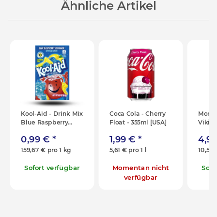
Ähnliche Artikel
Kool-Aid - Drink Mix
Coca Cola - Cherry
Monst
Blue Raspberry
Float - 355ml [USA]
Viking
Lemonade - 6,2g
[USA]
0,99 €
*
1,99 €
*
4,9
[USA]
159,67 € pro 1 kg
5,61 € pro 1 l
10,55 
Sofort verfügbar
Momentan nicht
Sofo
verfügbar