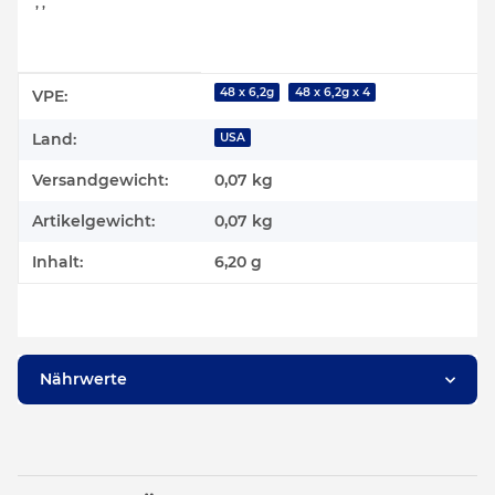
, ,
Produkteigenschaft
Wert
48 x 6,2g
48 x 6,2g x 4
VPE:
Land:
USA
Versandgewicht:
0,07 kg
Artikelgewicht:
0,07
kg
Inhalt:
6,20 g
Nährwerte